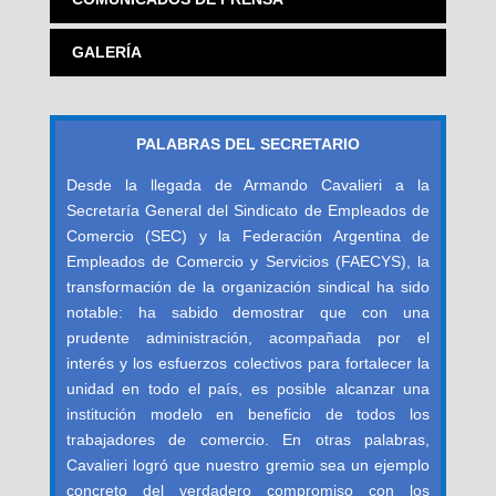
GALERÍA
PALABRAS DEL SECRETARIO
Desde la llegada de Armando Cavalieri a la
Secretaría General del Sindicato de Empleados de
Comercio (SEC) y la Federación Argentina de
Empleados de Comercio y Servicios (FAECYS), la
transformación de la organización sindical ha sido
notable: ha sabido demostrar que con una
prudente administración, acompañada por el
interés y los esfuerzos colectivos para fortalecer la
unidad en todo el país, es posible alcanzar una
institución modelo en beneficio de todos los
trabajadores de comercio. En otras palabras,
Cavalieri logró que nuestro gremio sea un ejemplo
concreto del verdadero compromiso con los