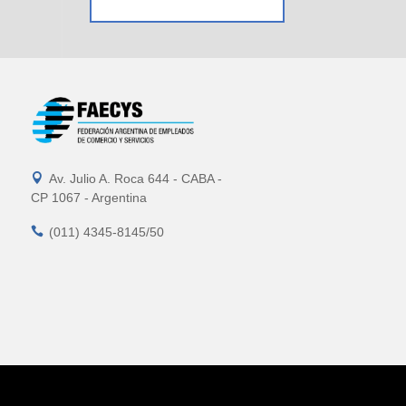

Av. Julio A. Roca 644 - CABA -
CP 1067 - Argentina

(011) 4345-8145/50