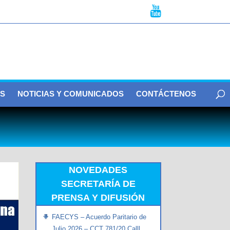
S
NOTICIAS Y COMUNICADOS
CONTÁCTENOS
NOVEDADES
SECRETARÍA DE
PRENSA Y DIFUSIÓN
FAECYS – Acuerdo Paritario de
Julio 2026 – CCT 781/20 Calll