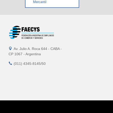
Mercantil

Av. Julio A. Roca 644 - CABA -
CP 1067 - Argentina

(011) 4345-8145/50