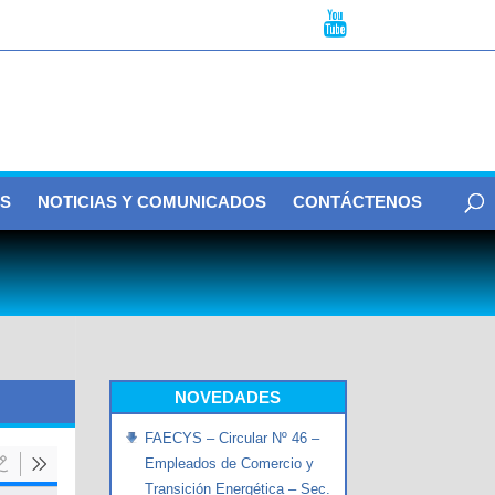
S
NOTICIAS Y COMUNICADOS
CONTÁCTENOS
NOVEDADES
FAECYS – Circular Nº 46 –
Empleados de Comercio y
Transición Energética – Sec.