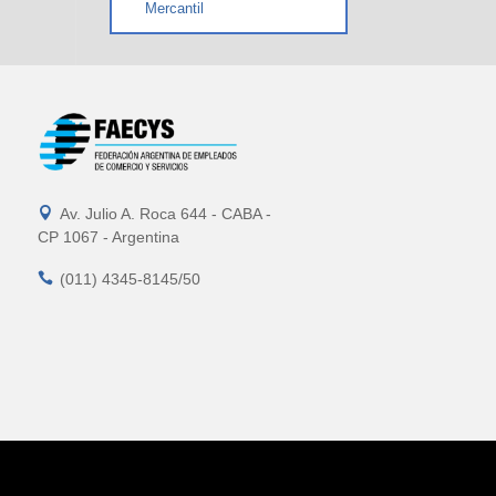
Mercantil

Av. Julio A. Roca 644 - CABA -
CP 1067 - Argentina

(011) 4345-8145/50