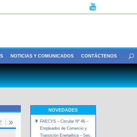
S
NOTICIAS Y COMUNICADOS
CONTÁCTENOS
NOVEDADES
FAECYS – Circular Nº 46 –
Empleados de Comercio y
Transición Energética – Sec.