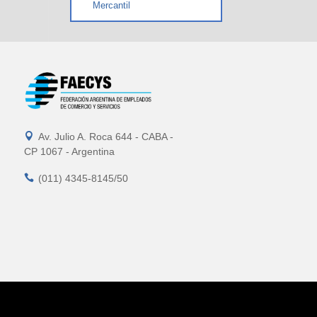
Mercantil

Av. Julio A. Roca 644 - CABA -
CP 1067 - Argentina

(011) 4345-8145/50