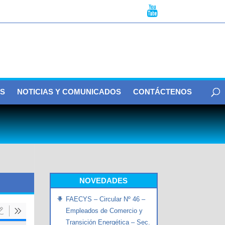
S
NOTICIAS Y COMUNICADOS
CONTÁCTENOS
NOVEDADES
FAECYS – Circular Nº 46 –
Empleados de Comercio y
Transición Energética – Sec.