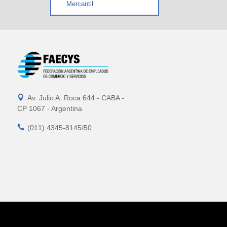
Mercantil

Av. Julio A. Roca 644 - CABA -
CP 1067 - Argentina

(011) 4345-8145/50