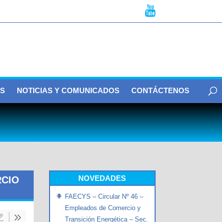
S
NOTICIAS Y COMUNICADOS
CONTÁCTENOS
NOVEDADES
RCIO
FAECYS – Circular Nº 46 –
Empleados de Comercio y
Transición Energética – Sec.