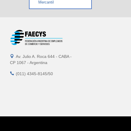
Mercantil

Av. Julio A. Roca 644 - CABA -
CP 1067 - Argentina

(011) 4345-8145/50