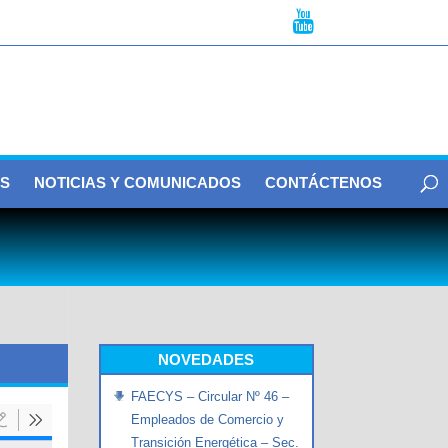
S
NOTICIAS Y COMUNICADOS
CONTÁCTENOS
NOVEDADES
FAECYS – Circular Nº 46 –
Empleados de Comercio y
Transición Energética – Sec.