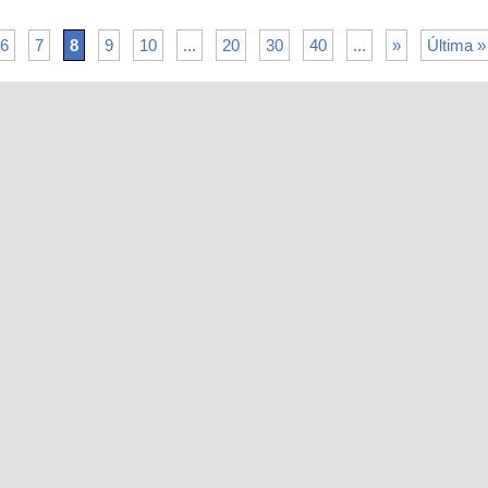
6
7
8
9
10
...
20
30
40
...
»
Última »