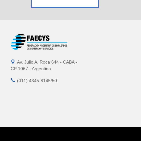

Av. Julio A. Roca 644 - CABA -
CP 1067 - Argentina

(011) 4345-8145/50