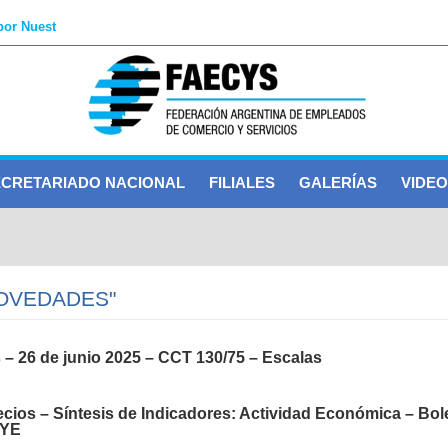
por Nuest
2026 – C
2026
de Acci
ECYS ACORDÓ
 Cavalieri en
de Acci
HUMANITAS
CRETARIADO NACIONAL
FILIALES
GALERÍAS
VIDEO
–
 y beneficios
 – S
nc
 de
Mar del Plata 27/05/2026
NOVEDADES"
 Bonaerense del
nviern
rtici
Turísti
– 26 de junio 2025 – CCT 130/75 – Escalas
etaría d
marcha a Plaza de Mayo – 30/04/2026
 781/20
cios – Síntesis de Indicadores: Actividad Económica – Bol
EYE