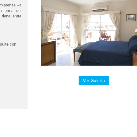
rplatense –a
 metros del
 tiene entre
 suite con
Ver Galería